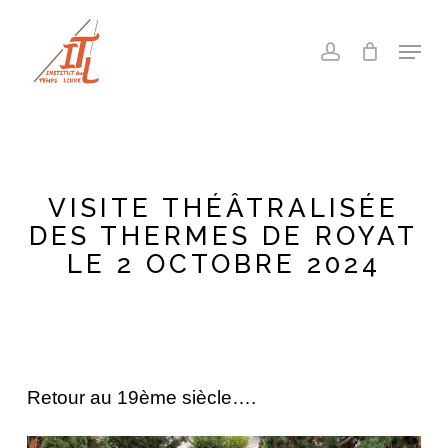
Skip
to
Menu
account
main
Close
content
Menu
VISITE THÉÂTRALISÉE
DES THERMES DE ROYAT
LE 2 OCTOBRE 2024
Retour au 19ème siècle….