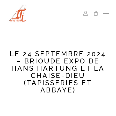
Skip
to
Menu
account
main
Close
content
Menu
LE 24 SEPTEMBRE 2024
– BRIOUDE EXPO DE
HANS HARTUNG ET LA
CHAISE-DIEU
(TAPISSERIES ET
ABBAYE)