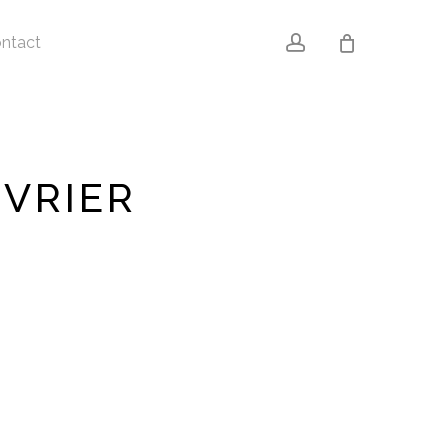
account
ntact
VRIER