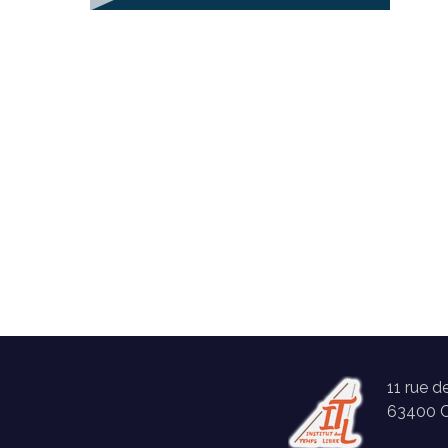
11 rue d
63400 