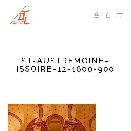
Skip
to
Menu
account
main
Close
content
Menu
ST-AUSTREMOINE-
ISSOIRE-12-1600×900