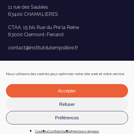
11 rue des Saulées
63400 CHAMALIERES
CTAA, 15 bis Rue du Pré la Reine
63000 Clermont-Ferrand
contact@institutdutempslibre.fr
Historique des activités
Nous utilisons des cookies pour optimiser notre site web et notre service.
Presse
FAQ
Accepter
Facebook
Refuser
Préférences
Mentions légales
–
Confidentialité
–
Cookies
Réalisé par
Numéria Communication
Cookies
Confidentialité
Mentions légales