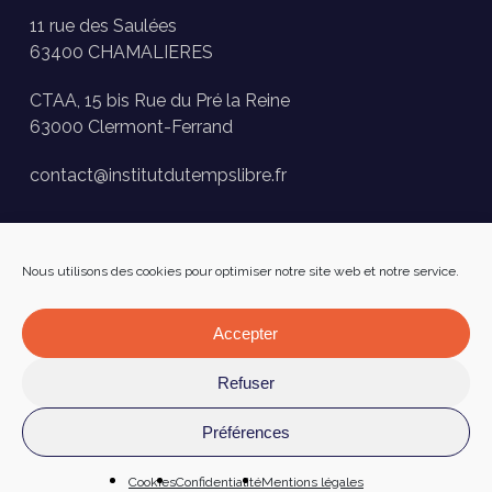
11 rue des Saulées
63400 CHAMALIERES
CTAA, 15 bis Rue du Pré la Reine
63000 Clermont-Ferrand
contact@institutdutempslibre.fr
Historique des activités
Nous utilisons des cookies pour optimiser notre site web et notre service.
Presse
FAQ
Accepter
Facebook
Refuser
Préférences
Mentions légales
–
Confidentialité
–
Cookies
Réalisé par
Numéria Communication
Cookies
Confidentialité
Mentions légales