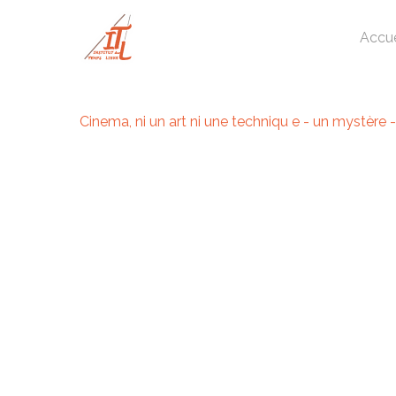
Skip
to
Accue
main
content
Cinema, ni un art ni une techniqu e - un mystère 