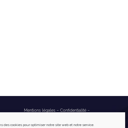
Mentions légales
–
Confidentialité
–
Cookies
Réalisé par
Numéria Communication
ns des cookies pour optimiser notre site web et notre service.