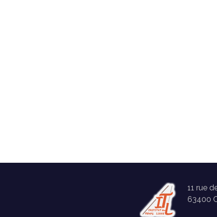
11 rue d
63400 