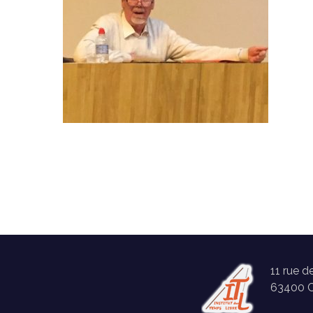
11 rue d
63400 