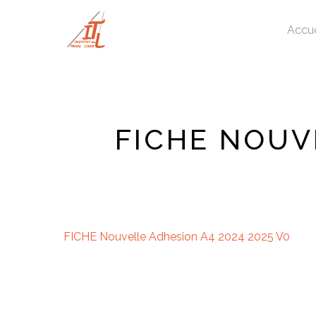
Skip
to
Accue
main
content
FICHE NOUV
FICHE Nouvelle Adhesion A4 2024 2025 V0