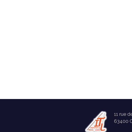
11 rue d
63400 