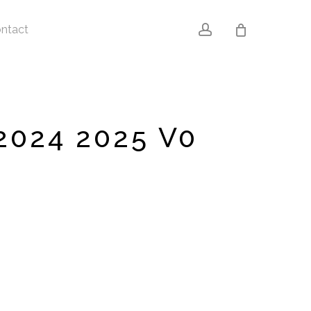
account
ntact
024 2025 V0