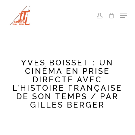
Skip
to
Menu
account
main
Close
content
Menu
YVES BOISSET : UN
CINÉMA EN PRISE
DIRECTE AVEC
L’HISTOIRE FRANÇAISE
DE SON TEMPS / PAR
GILLES BERGER