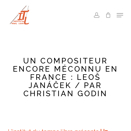
Skip
to
Menu
account
main
Close
content
Menu
UN COMPOSITEUR
ENCORE MÉCONNU EN
FRANCE : LEOŠ
JANÁČEK / PAR
CHRISTIAN GODIN