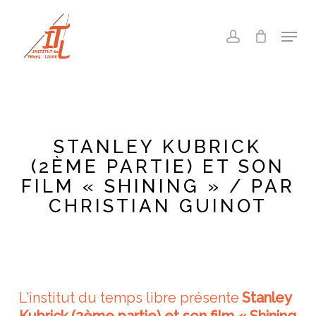
Skip
to
Menu
account
main
Close
content
Menu
STANLEY KUBRICK
(2ÈME PARTIE) ET SON
FILM « SHINING » / PAR
CHRISTIAN GUINOT
L'institut du temps libre présente
Stanley