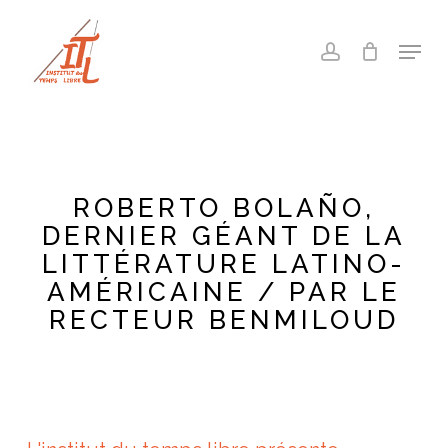
Skip
to
Menu
account
main
Close
content
Menu
ROBERTO BOLAÑO,
DERNIER GÉANT DE LA
LITTÉRATURE LATINO-
AMÉRICAINE / PAR LE
RECTEUR BENMILOUD