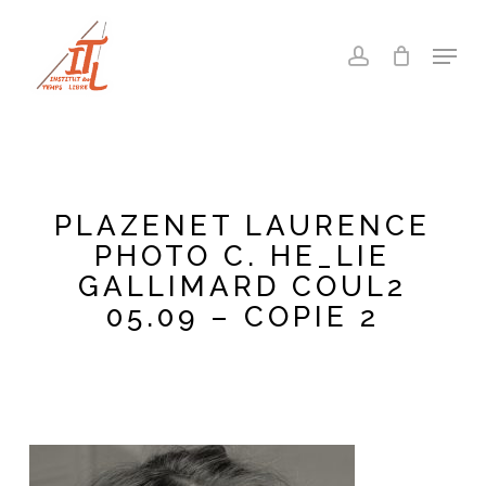
Skip
to
Menu
account
main
Close
content
Menu
PLAZENET LAURENCE
PHOTO C. HE_LIE
GALLIMARD COUL2
05.09 – COPIE 2