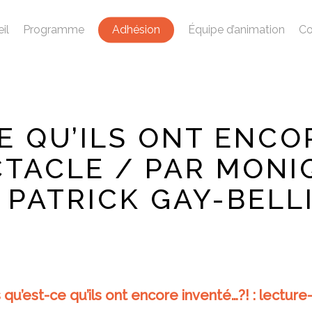
il
Programme
Adhésion
Équipe d’animation
Co
E QU’ILS ONT ENCOR
TACLE / PAR MON
 PATRICK GAY-BELL
 qu’est-ce qu’ils ont encore inventé…?! : lectu