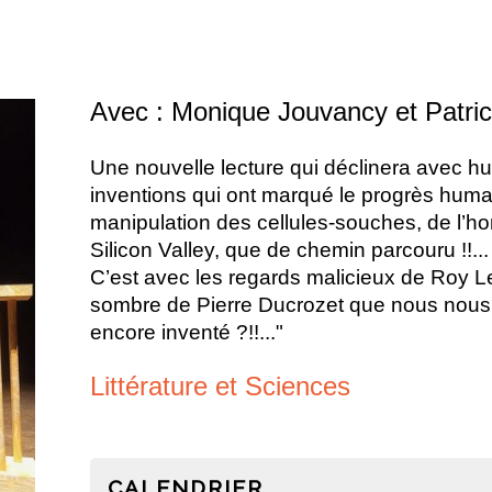
Avec : Monique Jouvancy et Patric
Une nouvelle lecture qui déclinera avec 
inventions qui 
ont marqué le progrès humain
manipulation des cellules-souches, de 
l’h
Silicon Valley, que de chemin parcouru !!...
C’est avec les regards malicieux de Roy L
sombre de Pierre Ducrozet que nous nous
encore inventé ?!!..."
Littérature e
t Sciences
CALENDRIER