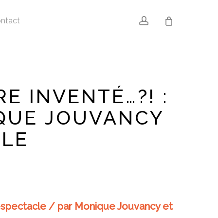
account
ntact
E INVENTÉ…?! :
IQUE JOUVANCY
ILE
re-spectacle / par Monique Jouvancy et