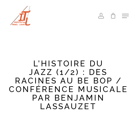
Skip
to
Menu
account
main
Close
content
Menu
L’HISTOIRE DU
JAZZ (1/2) : DES
RACINES AU BE BOP /
CONFÉRENCE MUSICALE
PAR BENJAMIN
LASSAUZET