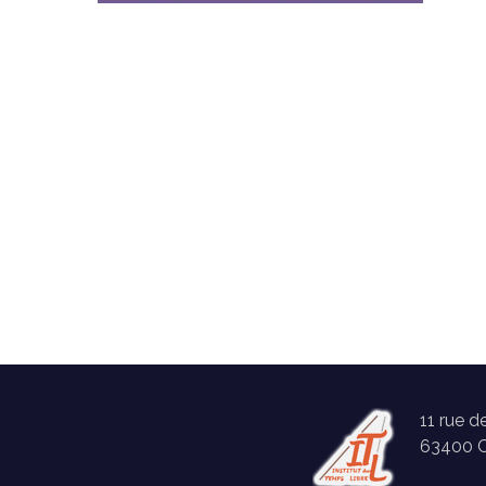
11 rue d
63400 