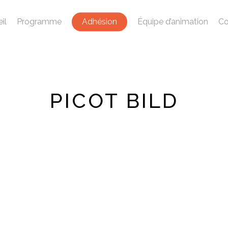
il
Programme
Adhésion
Équipe d’animation
Co
PICOT BILD