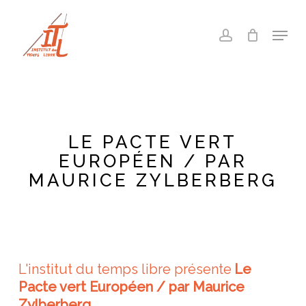
Skip
to
Menu
account
main
Close
content
Menu
LE PACTE VERT
EUROPÉEN / PAR
MAURICE ZYLBERBERG
L'institut du temps libre présente
Le
Pacte vert Européen / par Maurice
Zylberberg