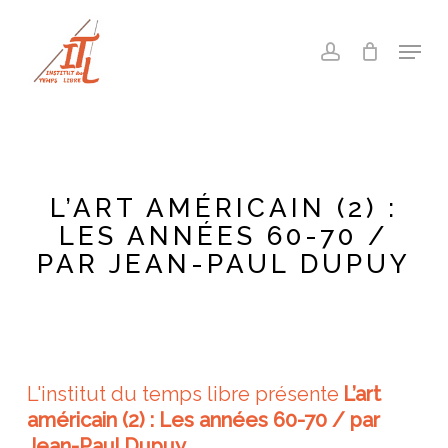
Skip
to
Menu
account
main
Close
content
Menu
L’ART AMÉRICAIN (2) :
LES ANNÉES 60-70 /
PAR JEAN-PAUL DUPUY
L'institut du temps libre présente
L’art
américain (2) : Les années 60-70 / par
Jean-Paul Dupuy