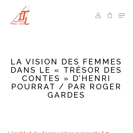
Skip
to
Menu
account
main
Close
content
Menu
LA VISION DES FEMMES
DANS LE « TRÉSOR DES
CONTES » D’HENRI
POURRAT / PAR ROGER
GARDES