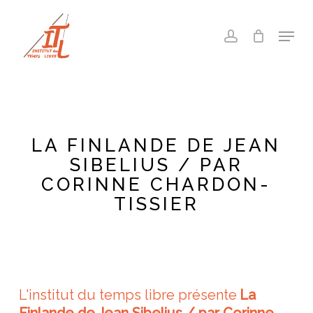
Skip
to
Menu
account
main
Close
content
Menu
LA FINLANDE DE JEAN
SIBELIUS / PAR
CORINNE CHARDON-
TISSIER
L'institut du temps libre présente
La