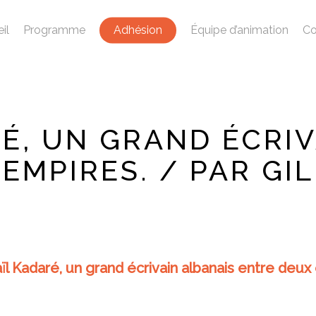
il
Programme
Adhésion
Équipe d’animation
Co
RÉ, UN GRAND ÉCRIV
EMPIRES. / PAR GI
ïl Kadaré, un grand écrivain albanais entre deux 