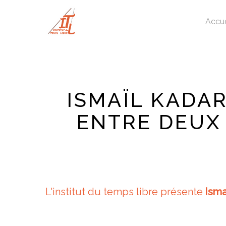
Skip
to
Accue
main
content
ISMAÏL KADA
ENTRE DEUX 
L'institut du temps libre présente
Isma