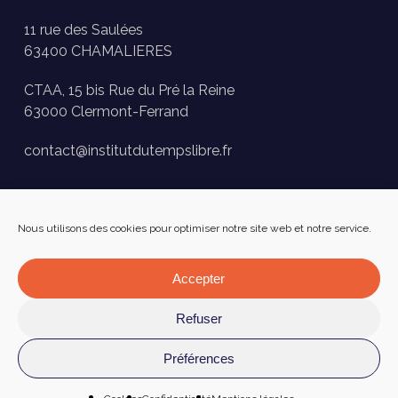
11 rue des Saulées
63400 CHAMALIERES
CTAA, 15 bis Rue du Pré la Reine
63000 Clermont-Ferrand
contact@institutdutempslibre.fr
Historique des activités
Nous utilisons des cookies pour optimiser notre site web et notre service.
Presse
FAQ
Accepter
Facebook
Refuser
Préférences
Mentions légales
–
Confidentialité
–
Cookies
Réalisé par
Numéria Communication