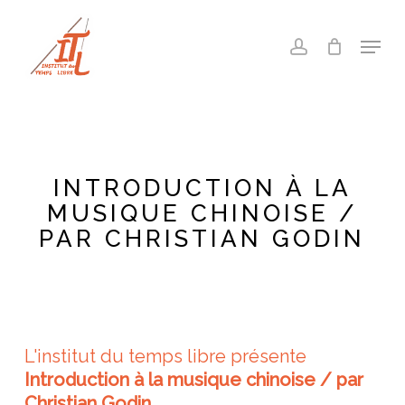
Skip
to
Menu
account
main
Close
content
Menu
INTRODUCTION À LA
MUSIQUE CHINOISE /
PAR CHRISTIAN GODIN
L'institut du temps libre présente
Introduction à la musique chinoise / par
Christian Godin