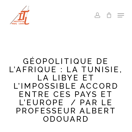
Skip
to
Menu
account
main
Close
content
Menu
GÉOPOLITIQUE DE
L’AFRIQUE : LA TUNISIE,
LA LIBYE ET
L’IMPOSSIBLE ACCORD
ENTRE CES PAYS ET
L’EUROPE / PAR LE
PROFESSEUR ALBERT
ODOUARD