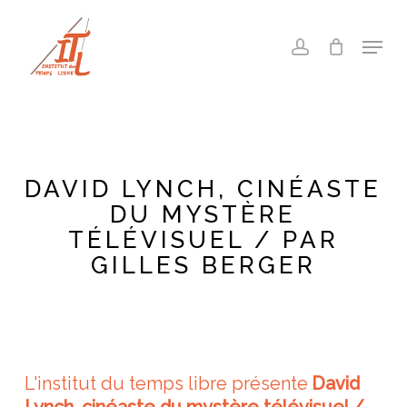
Skip
to
Menu
account
main
Close
content
Menu
DAVID LYNCH, CINÉASTE
DU MYSTÈRE
TÉLÉVISUEL / PAR
GILLES BERGER
L'institut du temps libre présente
David