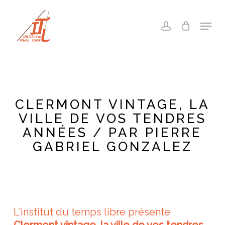
Skip
to
Menu
account
main
Close
content
Menu
CLERMONT VINTAGE, LA
VILLE DE VOS TENDRES
ANNÉES / PAR PIERRE
GABRIEL GONZALEZ
L'institut du temps libre présente