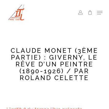
Skip
to
Menu
account
main
Close
content
Menu
CLAUDE MONET (3ÈME
PARTIE) : GIVERNY, LE
RÊVE D’UN PEINTRE
(1890-1926) / PAR
ROLAND CELETTE