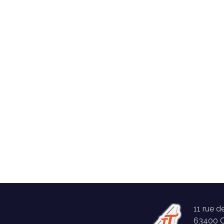
11 rue d
63400 