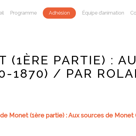
il
Programme
Adhésion
Équipe d’animation
Co
 (1ÈRE PARTIE) : A
0-1870) / PAR ROL
de Monet (1ère partie) : Aux sources de Monet 