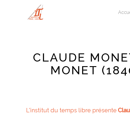
Skip
to
Accue
main
content
CLAUDE MONET
MONET (184
L'institut du temps libre présente
Clau