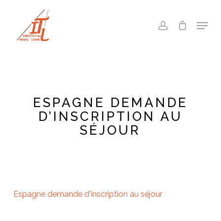
Skip
to
Menu
account
main
Close
content
Menu
ESPAGNE DEMANDE
D’INSCRIPTION AU
SÉJOUR
Espagne demande d'inscription au séjour